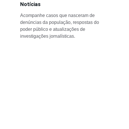
Notícias
Acompanhe casos que nasceram de 
denúncias da população, respostas do 
poder público e atualizações de 
investigações jornalísticas.
s do Cidade em Alert
cias da sua região.