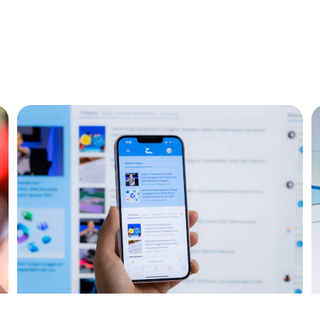
 para você denunciar, acompanhar e transformar p
ação.